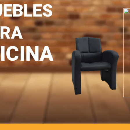
U
E
B
L
E
S
R
A
I
C
I
N
A