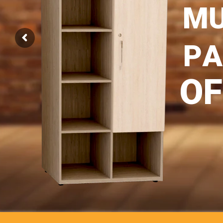
M
P
A
O
F