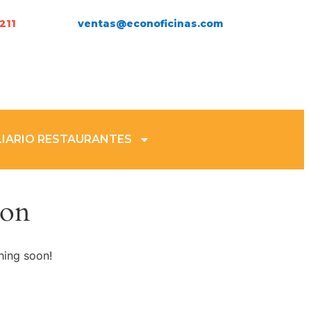
211
ventas@econoficinas.com
IARIO RESTAURANTES
zon
hing soon!