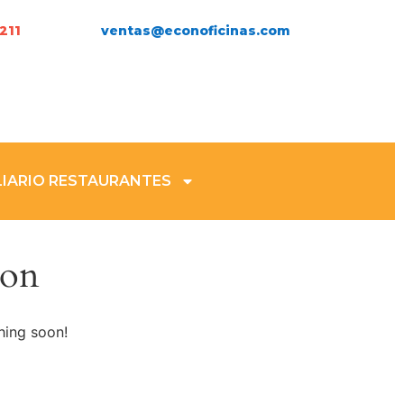
211
ventas@econoficinas.com
IARIO RESTAURANTES
zon
hing soon!